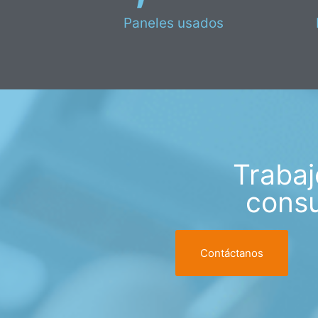
Paneles usados
Trabaj
consu
Contáctanos