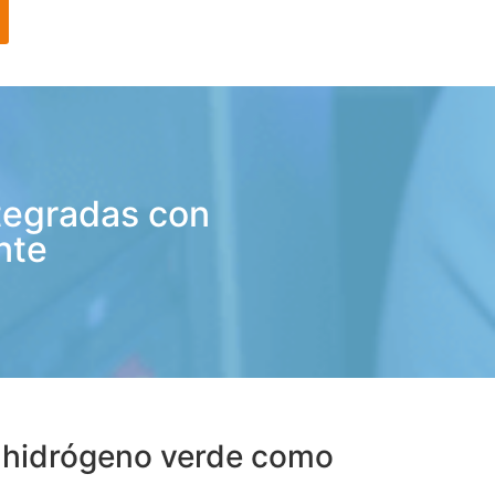
tegradas con
nte
l hidrógeno verde como