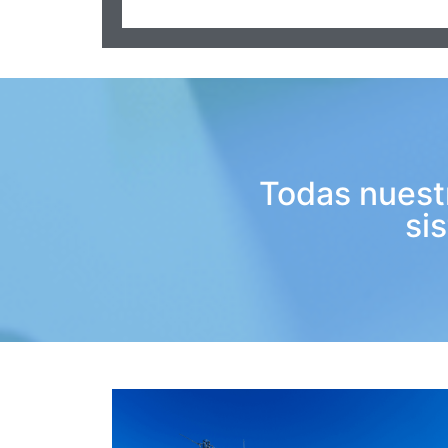
Todas nuest
si