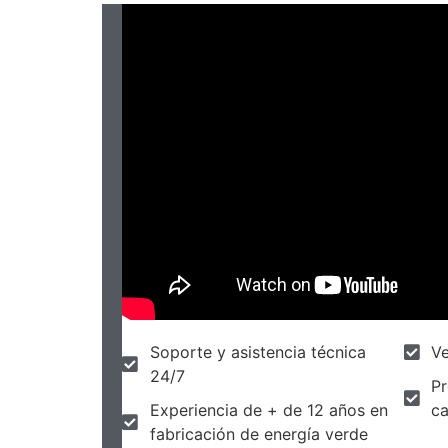
Soporte y asistencia técnica
Ve
24/7
Pr
Experiencia de + de 12 años en
ca
fabricación de energía verde